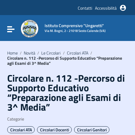
Vai ai contenuti
Vai al menu di navigazione
Contatti
Accessibilità
Vai al footer
Istituto Comprensivo "Ungaretti"
Attiva / disattiva la navigazione
Via M. Bogni, 2 - 21018 Sesto Calende (VA)
Home
/
Novità
/
Le Circolari
/
Circolari ATA
/
Circolare n. 112 -Percorso di Supporto Educativo “Preparazione
agli Esami di 3^ Media”
Circolare n. 112 -Percorso di
Supporto Educativo
“Preparazione agli Esami di
3^ Media”
Categorie
Circolari ATA
Circolari Docenti
Circolari Genitori