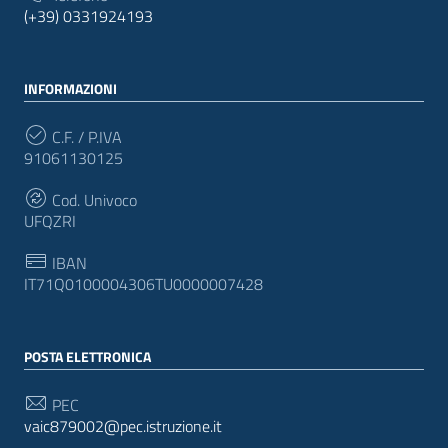
(+39) 0331924193
INFORMAZIONI
C.F. / P.IVA
91061130125
Cod. Univoco
UFQZRI
IBAN
IT71Q0100004306TU0000007428
POSTA ELETTRONICA
PEC
vaic879002@pec.istruzione.it