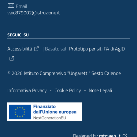
Email
vaic879002@istruzione.it
SEGUICI SU
Sezione Link Utili
Accessibilità
| Basato sul
Prototipo per siti PA di AgID
© 2026 Istituto Comprensivo "Ungaretti" Sesto Calende
Informativa Privacy
-
Cookie Policy
-
Note Legali
Designed by
mtoweb.it