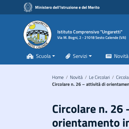
Vai ai contenuti
Vai al menu di navigazione
Vai al footer
Istituto Comprensivo "Ungaretti"
Via M. Bogni, 2 - 21018 Sesto Calende (VA)
Scuola
Servizi
Novità
Home
/
Novità
/
Le Circolari
/
Circola
Circolare n. 26 – attività di orientame
Circolare n. 26 –
orientamento in