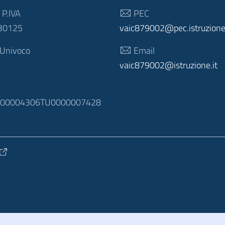
 P.IVA
PEC
30125
vaic879002@pec.istruzione.
 Univoco
Email
vaic879002@istruzione.it
N
100004306TU0000007428