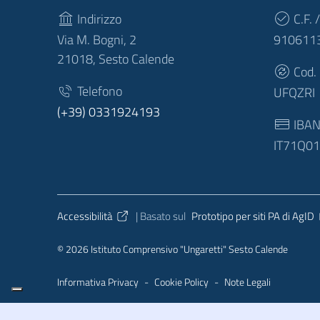
Indirizzo
C.F. /
Via M. Bogni, 2
910611
21018, Sesto Calende
Cod.
Telefono
UFQZRI
(+39) 0331924193
IBA
IT71Q0
Sezione Link Utili
Accessibilità
| Basato sul
Prototipo per siti PA di AgID
© 2026 Istituto Comprensivo "Ungaretti" Sesto Calende
Informativa Privacy
-
Cookie Policy
-
Note Legali