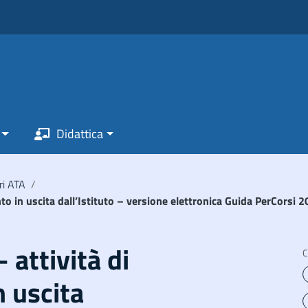
Didattica
ri ATA
/
nto in uscita dall’Istituto – versione elettronica Guida PerCorsi
 attività di
C
 uscita