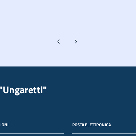
Pagina precedente
Pagina successiva
"Ungaretti"
IONI
POSTA ELETTRONICA