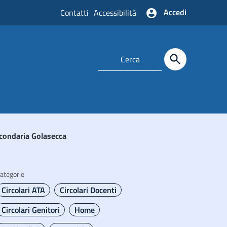
Accedi
Contatti
Accessibilità
econdaria Golasecca
ategorie
Circolari ATA
Circolari Docenti
Circolari Genitori
Home