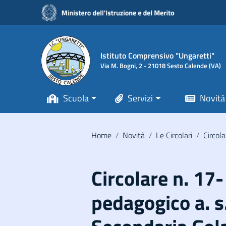
Vai ai contenuti
Vai al menu di navigazione
Vai al footer
Istituto Comprensivo "Ungaretti"
Via M. Bogni, 2 - 21018 Sesto Calende (VA)
Scuola
Servizi
Novità
Home
/
Novità
/
Le Circolari
/
Circola
Circolare n. 17-
pedagogico a. s