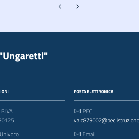
Pagina precedente
Pagina successiva
"Ungaretti"
IONI
POSTA ELETTRONICA
 P.IVA
PEC
30125
vaic879002@pec.istruzione.
 Univoco
Email