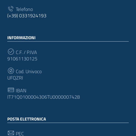
Telefono
(+39) 0331924193
INFORMAZIONI
C.F. / P.IVA
91061130125
Cod. Univoco
UFQZRI
IBAN
IT71Q0100004306TU0000007428
POSTA ELETTRONICA
PEC