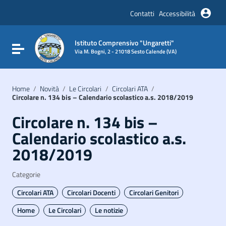
Vai ai contenuti
Vai al menu di navigazione
Contatti
Accessibilità
Vai al footer
Istituto Comprensivo "Ungaretti"
Attiva / disattiva la navigazione
Via M. Bogni, 2 - 21018 Sesto Calende (VA)
Home
/
Novità
/
Le Circolari
/
Circolari ATA
/
Circolare n. 134 bis – Calendario scolastico a.s. 2018/2019
Circolare n. 134 bis –
Calendario scolastico a.s.
2018/2019
Categorie
Circolari ATA
Circolari Docenti
Circolari Genitori
Home
Le Circolari
Le notizie