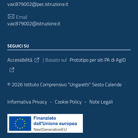
vaic879002@pec.istruzione.it
Email
vaic879002@istruzione.it
SEGUICI SU
Sezione Link Utili
Accessibilità
| Basato sul
Prototipo per siti PA di AgID
© 2026 Istituto Comprensivo "Ungaretti" Sesto Calende
Informativa Privacy
-
Cookie Policy
-
Note Legali