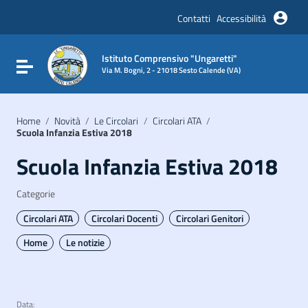
Vai ai contenuti
Vai al menu di navigazione
Contatti
Accessibilità
Vai al footer
Istituto Comprensivo "Ungaretti"
Attiva / disattiva la navigazione
Via M. Bogni, 2 - 21018 Sesto Calende (VA)
Home
/
Novità
/
Le Circolari
/
Circolari ATA
/
Scuola Infanzia Estiva 2018
Scuola Infanzia Estiva 2018
Categorie
Circolari ATA
Circolari Docenti
Circolari Genitori
Home
Le notizie
Data: