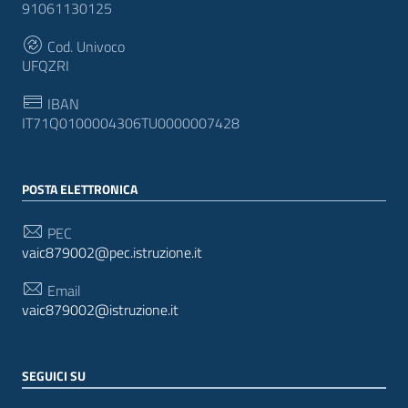
91061130125
Cod. Univoco
UFQZRI
IBAN
IT71Q0100004306TU0000007428
POSTA ELETTRONICA
PEC
vaic879002@pec.istruzione.it
Email
vaic879002@istruzione.it
SEGUICI SU