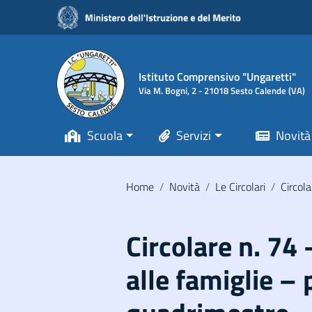
Vai ai contenuti
Vai al menu di navigazione
Vai al footer
Istituto Comprensivo "Ungaretti"
Via M. Bogni, 2 - 21018 Sesto Calende (VA)
Scuola
Servizi
Novità
Home
/
Novità
/
Le Circolari
/
Circola
Circolare n. 74 
alle famiglie –