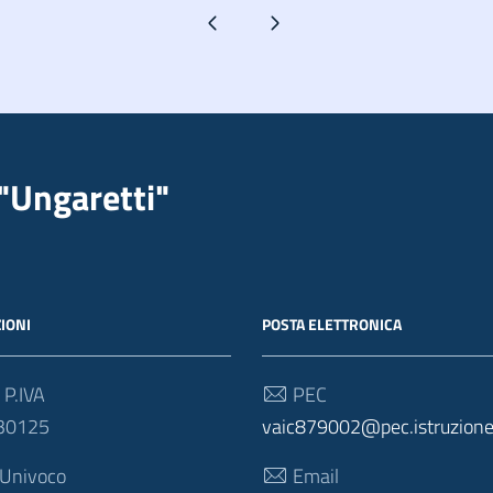
Pagina precedente
Pagina successiva
"Ungaretti"
IONI
POSTA ELETTRONICA
 P.IVA
PEC
30125
vaic879002@pec.istruzione.
 Univoco
Email