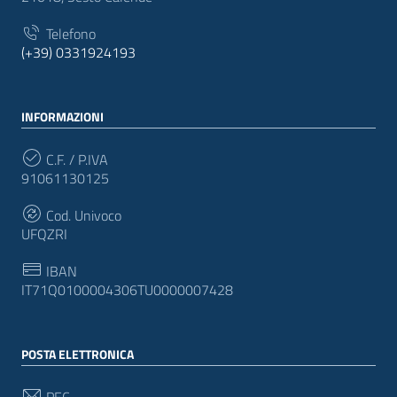
Telefono
(+39) 0331924193
INFORMAZIONI
C.F. / P.IVA
91061130125
Cod. Univoco
UFQZRI
IBAN
IT71Q0100004306TU0000007428
POSTA ELETTRONICA
PEC