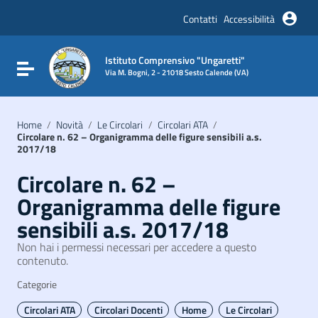
Vai ai contenuti
Vai al menu di navigazione
Contatti
Accessibilità
Vai al footer
Istituto Comprensivo "Ungaretti"
Attiva / disattiva la navigazione
Via M. Bogni, 2 - 21018 Sesto Calende (VA)
Home
/
Novità
/
Le Circolari
/
Circolari ATA
/
Circolare n. 62 – Organigramma delle figure sensibili a.s.
2017/18
Circolare n. 62 –
Organigramma delle figure
sensibili a.s. 2017/18
Non hai i permessi necessari per accedere a questo
contenuto.
Categorie
Circolari ATA
Circolari Docenti
Home
Le Circolari