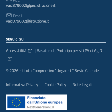
vaic879002@pec.istruzione.it
Email
vaic879002@istruzione.it
SEGUICI SU
Sezione Link Utili
Accessibilità
| Basato sul
Prototipo per siti PA di AgID
© 2026 Istituto Comprensivo "Ungaretti" Sesto Calende
Informativa Privacy
-
Cookie Policy
-
Note Legali