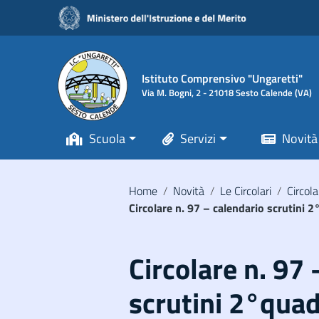
Vai ai contenuti
Vai al menu di navigazione
Vai al footer
Istituto Comprensivo "Ungaretti"
Via M. Bogni, 2 - 21018 Sesto Calende (VA)
Scuola
Servizi
Novità
Home
/
Novità
/
Le Circolari
/
Circola
Circolare n. 97 – calendario scrutini
Circolare n. 97
scrutini 2°quad