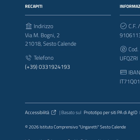
RECAPITI
INFORMAZ
Indirizzo
C.F. /
Via M. Bogni, 2
910611
21018, Sesto Calende
Cod.
Telefono
UFQZRI
(+39) 0331924193
IBA
IT71Q0
Sezione Link Utili
Accessibilità
| Basato sul
Prototipo per siti PA di AgID
© 2026 Istituto Comprensivo "Ungaretti" Sesto Calende