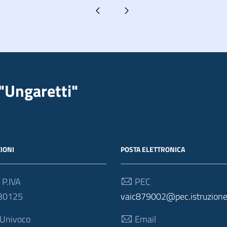
Pagina precedente
Pagina successiva
"Ungaretti"
IONI
POSTA ELETTRONICA
 P.IVA
PEC
30125
vaic879002@pec.istruzione.
 Univoco
Email