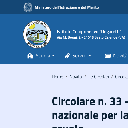
Vai ai contenuti
Vai al menu di navigazione
Vai al footer
Istituto Comprensivo "Ungaretti"
Via M. Bogni, 2 - 21018 Sesto Calende (VA)
Scuola
Servizi
Novità
Home
/
Novità
/
Le Circolari
/
Circola
Circolare n. 33
nazionale per la