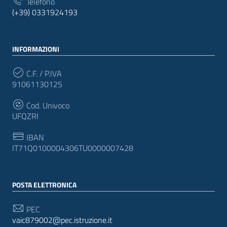
Telefono
(+39) 0331924193
INFORMAZIONI
C.F. / P.IVA
91061130125
Cod. Univoco
UFQZRI
IBAN
IT71Q0100004306TU0000007428
POSTA ELETTRONICA
PEC
vaic879002@pec.istruzione.it