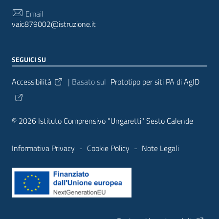
Email
vaic879002@istruzione.it
SEGUICI SU
Sezione Link Utili
Accessibilità
| Basato sul
Prototipo per siti PA di AgID
© 2026 Istituto Comprensivo "Ungaretti" Sesto Calende
Informativa Privacy
-
Cookie Policy
-
Note Legali