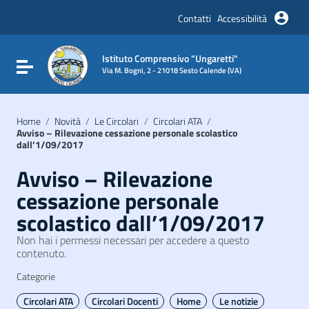
Vai ai contenuti
Vai al menu di navigazione
Contatti
Accessibilità
Vai al footer
Istituto Comprensivo "Ungaretti"
Attiva / disattiva la navigazione
Via M. Bogni, 2 - 21018 Sesto Calende (VA)
Home
/
Novità
/
Le Circolari
/
Circolari ATA
/
Avviso – Rilevazione cessazione personale scolastico
dall’1/09/2017
Avviso – Rilevazione
cessazione personale
scolastico dall’1/09/2017
Non hai i permessi necessari per accedere a questo
contenuto.
Categorie
Circolari ATA
Circolari Docenti
Home
Le notizie