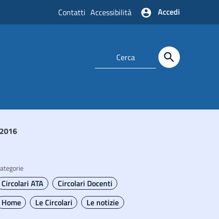
Accedi
Contatti
Accessibilità
 2016
ategorie
Circolari ATA
Circolari Docenti
Home
Le Circolari
Le notizie