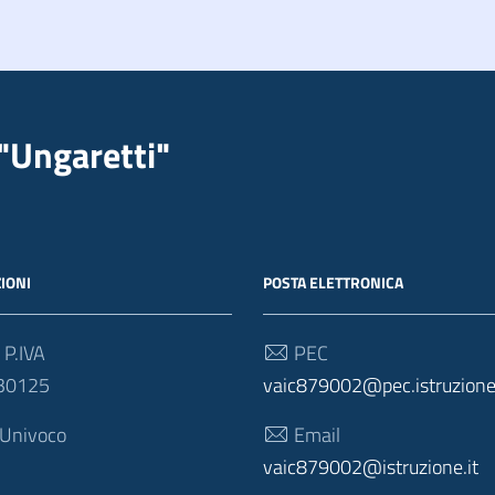
"Ungaretti"
IONI
POSTA ELETTRONICA
 P.IVA
PEC
30125
vaic879002@pec.istruzione.
 Univoco
Email
vaic879002@istruzione.it