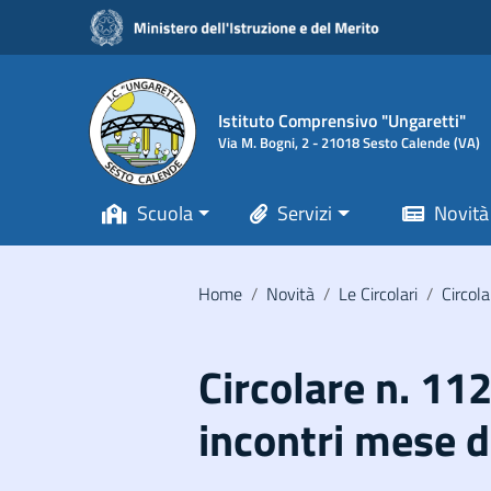
Vai ai contenuti
Vai al menu di navigazione
Vai al footer
Istituto Comprensivo "Ungaretti"
Via M. Bogni, 2 - 21018 Sesto Calende (VA)
Scuola
Servizi
Novità
Home
/
Novità
/
Le Circolari
/
Circola
Circolare n. 11
incontri mese 