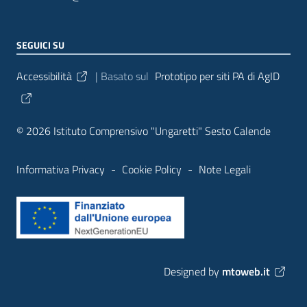
SEGUICI SU
Sezione Link Utili
Accessibilità
| Basato sul
Prototipo per siti PA di AgID
© 2026 Istituto Comprensivo "Ungaretti" Sesto Calende
Informativa Privacy
-
Cookie Policy
-
Note Legali
Designed by
mtoweb.it