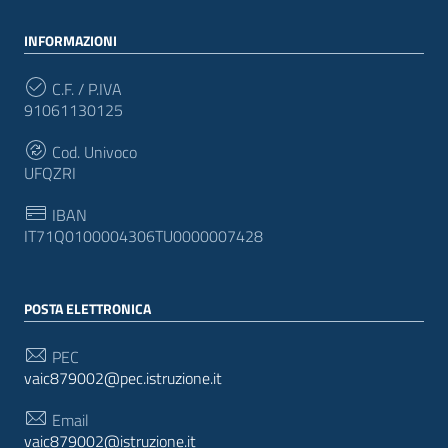
INFORMAZIONI
C.F. / P.IVA
91061130125
Cod. Univoco
UFQZRI
IBAN
IT71Q0100004306TU0000007428
POSTA ELETTRONICA
PEC
vaic879002@pec.istruzione.it
Email
vaic879002@istruzione.it