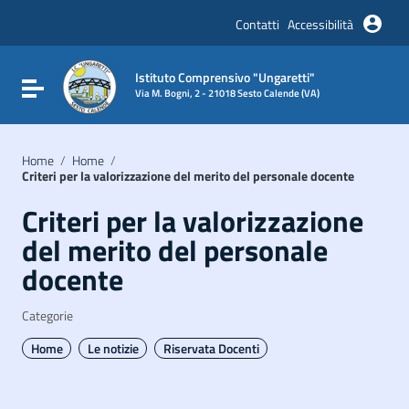
Vai ai contenuti
Vai al menu di navigazione
Contatti
Accessibilità
Vai al footer
Istituto Comprensivo "Ungaretti"
Attiva / disattiva la navigazione
Via M. Bogni, 2 - 21018 Sesto Calende (VA)
Home
/
Home
/
Criteri per la valorizzazione del merito del personale docente
Criteri per la valorizzazione
del merito del personale
docente
Categorie
Home
Le notizie
Riservata Docenti