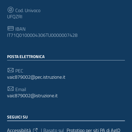
Cod. Univoco
UFQZRI
IBAN
IT71Q0100004306TU0000007428
POSTA ELETTRONICA
PEC
vaic879002@pec.istruzione.it
Email
vaic879002@istruzione.it
SEGUICI SU
Sezione Link Utili
Accessibilità
| Basato sul
Prototipo per siti PA di AgID