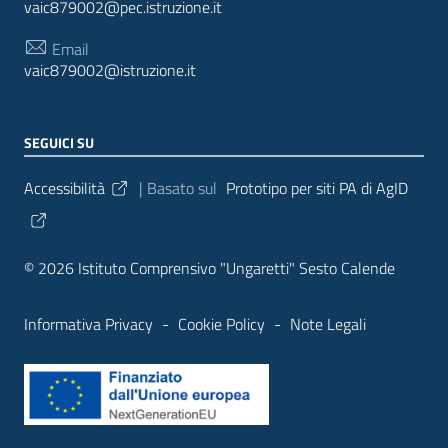
vaic879002@pec.istruzione.it
Email
vaic879002@istruzione.it
SEGUICI SU
Sezione Link Utili
Accessibilità
| Basato sul
Prototipo per siti PA di AgID
© 2026 Istituto Comprensivo "Ungaretti" Sesto Calende
Informativa Privacy
-
Cookie Policy
-
Note Legali