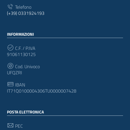
Telefono
(+39) 0331924193
INFORMAZIONI
C.F. / P.IVA
91061130125
Cod. Univoco
UFQZRI
IBAN
IT71Q0100004306TU0000007428
POSTA ELETTRONICA
PEC