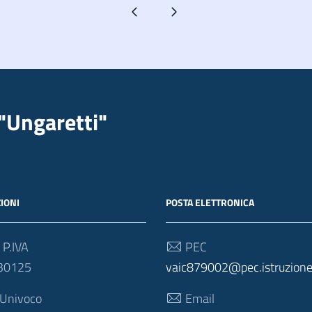
Pagina precedente
Pagina successiva
"Ungaretti"
IONI
POSTA ELETTRONICA
 P.IVA
PEC
30125
vaic879002@pec.istruzione.
 Univoco
Email