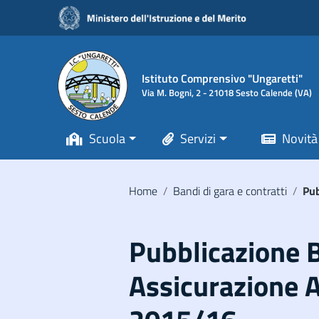
Vai ai contenuti
Vai al menu di navigazione
Vai al footer
Istituto Comprensivo "Ungaretti"
Via M. Bogni, 2 - 21018 Sesto Calende (VA)
Scuola
Servizi
Novità
Home
/
Bandi di gara e contratti
/
Pub
Pubblicazione 
Assicurazione A