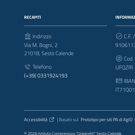
RECAPITI
INFORMAZ
Indirizzo
C.F. /
Via M. Bogni, 2
910611
21018, Sesto Calende
Cod.
Telefono
UFQZRI
(+39) 0331924193
IBA
IT71Q0
Sezione Link Utili
Accessibilità
| Basato sul
Prototipo per siti PA di AgID
© 2026 Istituto Comprensivo "Ungaretti" Sesto Calende