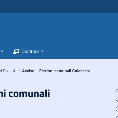
Didattica
ri Docenti
/
Avviso – Elezioni comunali Golasecca
ni comunali
C