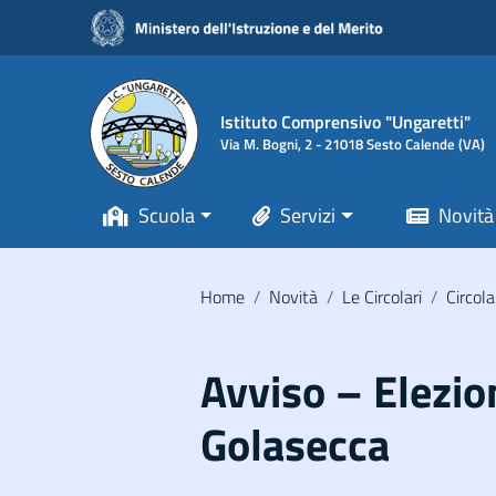
Vai ai contenuti
Vai al menu di navigazione
Vai al footer
Istituto Comprensivo "Ungaretti"
Via M. Bogni, 2 - 21018 Sesto Calende (VA)
Scuola
Servizi
Novità
Home
/
Novità
/
Le Circolari
/
Circola
Avviso – Elezio
Golasecca