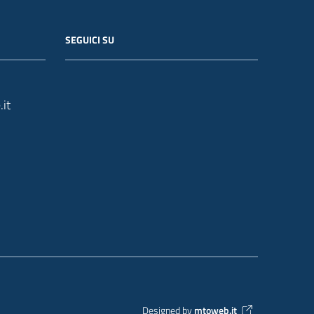
SEGUICI SU
it
Designed by
mtoweb.it