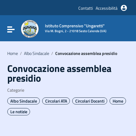
Vai ai contenuti
Vai al menu di navigazione
Contatti
Accessibilità
Vai al footer
Istituto Comprensivo "Ungaretti"
Attiva / disattiva la navigazione
Via M. Bogni, 2 - 21018 Sesto Calende (VA)
Home
/
Albo Sindacale
/
Convocazione assemblea presidio
Convocazione assemblea
presidio
Categorie
Albo Sindacale
Circolari ATA
Circolari Docenti
Home
Le notizie