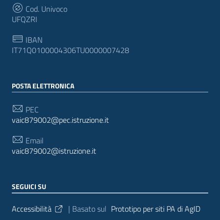
Cod. Univoco
UFQZRI
IBAN
IT71Q0100004306TU0000007428
POSTA ELETTRONICA
PEC
vaic879002@pec.istruzione.it
Email
vaic879002@istruzione.it
SEGUICI SU
Sezione Link Utili
Accessibilità
| Basato sul
Prototipo per siti PA di AgID