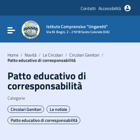
Vai ai contenuti
Vai al menu di navigazione
Contatti
Accessibilità
Vai al footer
Istituto Comprensivo "Ungaretti"
Attiva / disattiva la navigazione
Via M. Bogni, 2 - 21018 Sesto Calende (VA)
Home
/
Novità
/
Le Circolari
/
Circolari Genitori
/
Patto educativo di corresponsabilità
Patto educativo di
corresponsabilità
Categorie
Circolari Genitori
Le notizie
Patto educativo di corresponsabilità