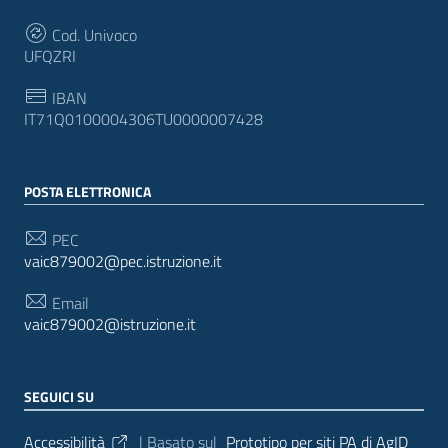
Cod. Univoco
UFQZRI
IBAN
IT71Q0100004306TU0000007428
POSTA ELETTRONICA
PEC
vaic879002@pec.istruzione.it
Email
vaic879002@istruzione.it
SEGUICI SU
Sezione Link Utili
Accessibilità
| Basato sul
Prototipo per siti PA di AgID