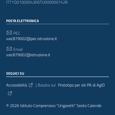
IT71Q0100004306TU0000007428
POSTA ELETTRONICA
PEC
vaic879002@pec.istruzione.it
Email
vaic879002@istruzione.it
SEGUICI SU
Sezione Link Utili
Accessibilità
| Basato sul
Prototipo per siti PA di AgID
© 2026 Istituto Comprensivo "Ungaretti" Sesto Calende