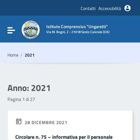
Vai ai contenuti
Vai al menu di navigazione
Contatti
Accessibilità
Vai al footer
Istituto Comprensivo "Ungaretti"
Attiva / disattiva la navigazione
Via M. Bogni, 2 - 21018 Sesto Calende (VA)
Home
/
2021
Anno:
2021
Pagina 1 di 27
28 DICEMBRE 2021
Circolare n. 75 – informativa per il personale