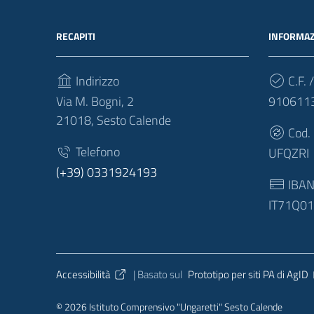
RECAPITI
INFORMAZ
Indirizzo
C.F. /
Via M. Bogni, 2
910611
21018, Sesto Calende
Cod.
Telefono
UFQZRI
(+39) 0331924193
IBA
IT71Q0
Sezione Link Utili
Accessibilità
| Basato sul
Prototipo per siti PA di AgID
© 2026 Istituto Comprensivo "Ungaretti" Sesto Calende