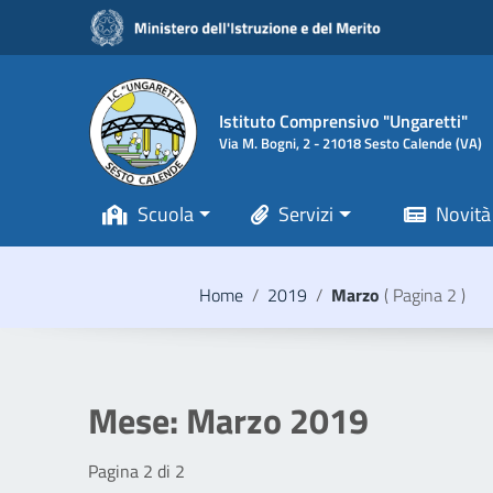
Vai ai contenuti
Vai al menu di navigazione
Vai al footer
Istituto Comprensivo "Ungaretti"
Via M. Bogni, 2 - 21018 Sesto Calende (VA)
Scuola
Servizi
Novità
Home
/
2019
/
Marzo
( Pagina 2 )
Mese:
Marzo 2019
Pagina 2 di 2