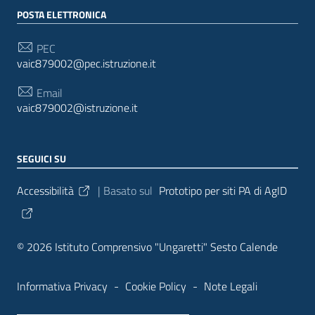
POSTA ELETTRONICA
PEC
vaic879002@pec.istruzione.it
Email
vaic879002@istruzione.it
SEGUICI SU
Sezione Link Utili
Accessibilità
| Basato sul
Prototipo per siti PA di AgID
© 2026 Istituto Comprensivo "Ungaretti" Sesto Calende
Informativa Privacy
-
Cookie Policy
-
Note Legali