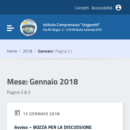
Vai ai contenuti
Vai al menu di navigazione
Contatti
Accessibilità
Vai al footer
Istituto Comprensivo "Ungaretti"
Attiva / disattiva la navigazione
Via M. Bogni, 2 - 21018 Sesto Calende (VA)
Home
/
2018
/
Gennaio
( Pagina 2 )
Mese:
Gennaio 2018
Pagina 2 di 3
15 GENNAIO 2018
Avviso – BOZZA PER LA DISCUSSIONE