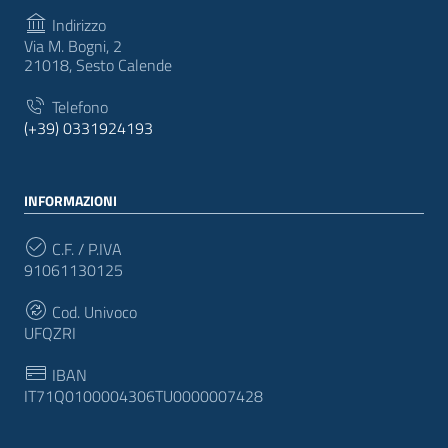
Indirizzo
Via M. Bogni, 2
21018, Sesto Calende
Telefono
(+39) 0331924193
INFORMAZIONI
C.F. / P.IVA
91061130125
Cod. Univoco
UFQZRI
IBAN
IT71Q0100004306TU0000007428