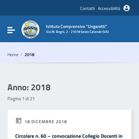
Vai ai contenuti
Vai al menu di navigazione
Contatti
Accessibilità
Vai al footer
Istituto Comprensivo "Ungaretti"
Attiva / disattiva la navigazione
Via M. Bogni, 2 - 21018 Sesto Calende (VA)
Home
/
2018
Anno:
2018
Pagina 1 di 21
18 DICEMBRE 2018
Circolare n. 60 – convocazione Collegio Docenti in