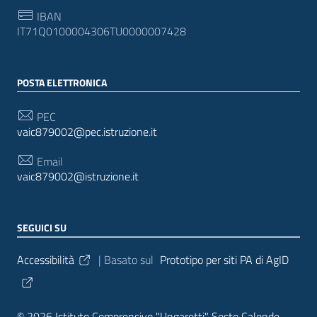
IBAN
IT71Q0100004306TU0000007428
POSTA ELETTRONICA
PEC
vaic879002@pec.istruzione.it
Email
vaic879002@istruzione.it
SEGUICI SU
Sezione Link Utili
Accessibilità
| Basato sul
Prototipo per siti PA di AgID
© 2026 Istituto Comprensivo "Ungaretti" Sesto Calende