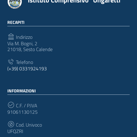
Istituto Comprensivo "Ungaretti"
RECAPITI
Indirizzo
Via M. Bogni, 2
21018, Sesto Calende
Telefono
(+39) 0331924193
INFORMAZIONI
C.F. / P.IVA
91061130125
Cod. Univoco
UFQZRI