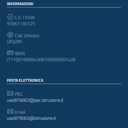
INFORMAZIONI
C.F. / P.IVA
91061130125
Cod. Univoco
UFQZRI
IBAN
IT71Q0100004306TU0000007428
POSTA ELETTRONICA
PEC
vaic879002@pec.istruzione.it
Email
vaic879002@istruzione.it