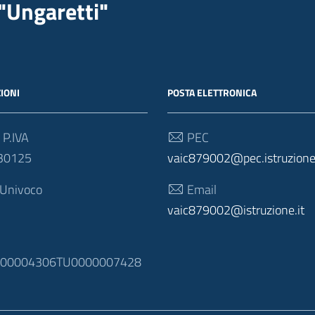
"Ungaretti"
IONI
POSTA ELETTRONICA
 P.IVA
PEC
30125
vaic879002@pec.istruzione.
 Univoco
Email
vaic879002@istruzione.it
N
100004306TU0000007428