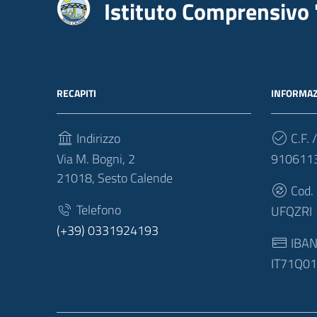
Istituto Comprensivo 
RECAPITI
INFORMAZ
Indirizzo
C.F. /
Via M. Bogni, 2
910611
21018, Sesto Calende
Cod.
Telefono
UFQZRI
(+39) 0331924193
IBA
IT71Q0