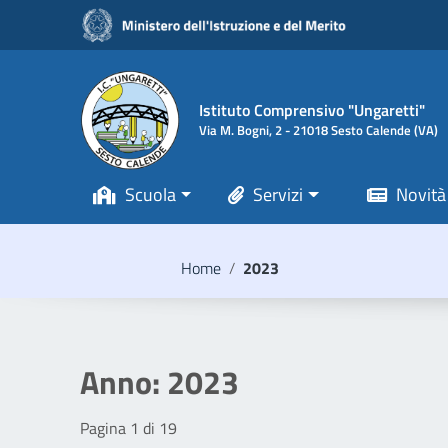
Vai ai contenuti
Vai al menu di navigazione
Vai al footer
Istituto Comprensivo "Ungaretti"
Via M. Bogni, 2 - 21018 Sesto Calende (VA)
Scuola
Servizi
Novità
Home
/
2023
Anno:
2023
Pagina 1 di 19