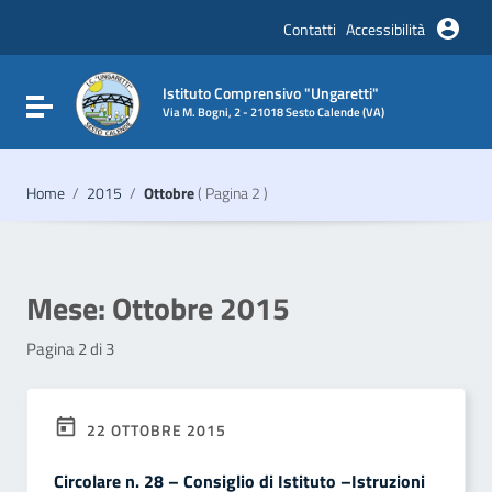
Vai ai contenuti
Vai al menu di navigazione
Contatti
Accessibilità
Vai al footer
Istituto Comprensivo "Ungaretti"
Attiva / disattiva la navigazione
Via M. Bogni, 2 - 21018 Sesto Calende (VA)
Home
/
2015
/
Ottobre
( Pagina 2 )
Mese:
Ottobre 2015
Pagina 2 di 3
22 OTTOBRE 2015
Circolare n. 28 – Consiglio di Istituto –Istruzioni