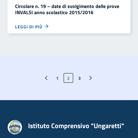
Circolare n. 19 – date di svolgimento delle prove
INVALSI anno scolastico 2015/2016
LEGGI DI PIÙ
Pagina precedente
1
2
Pagina successiva
3
Istituto Comprensivo "Ungaretti"