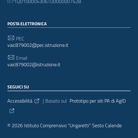
IT71Q0100004306TU0000007428
POSTA ELETTRONICA
PEC
vaic879002@pec.istruzione.it
Email
vaic879002@istruzione.it
SEGUICI SU
Sezione Link Utili
Accessibilità
| Basato sul
Prototipo per siti PA di AgID
© 2026 Istituto Comprensivo "Ungaretti" Sesto Calende