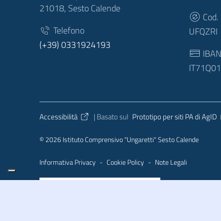
21018, Sesto Calende
Cod.
Telefono
UFQZRI
(+39) 0331924193
IBA
IT71Q0
Sezione Link Utili
Accessibilità
| Basato sul
Prototipo per siti PA di AgID
© 2026 Istituto Comprensivo "Ungaretti" Sesto Calende
Informativa Privacy
-
Cookie Policy
-
Note Legali