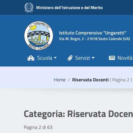
Vai ai contenuti
Vai al menu di navigazione
Vai al footer
Istituto Comprensivo "Ungaretti"
Via M. Bogni, 2 - 21018 Sesto Calende (VA)
Scuola
Servizi
Novità
Home
/
Riservata Docenti
( Pagina 2 )
Categoria:
Riservata Docen
Pagina 2 di 63