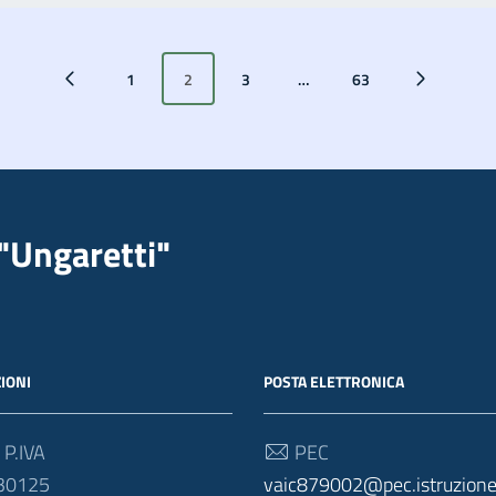
1
2
3
…
63
Pagina precedente
Pagina successiva
"Ungaretti"
IONI
POSTA ELETTRONICA
 P.IVA
PEC
30125
vaic879002@pec.istruzione.