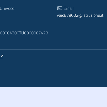
 Univoco
Email
vaic879002@istruzione.it
N
100004306TU0000007428