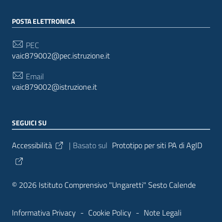
POSTA ELETTRONICA
PEC
vaic879002@pec.istruzione.it
Email
vaic879002@istruzione.it
SEGUICI SU
Sezione Link Utili
Accessibilità
| Basato sul
Prototipo per siti PA di AgID
© 2026 Istituto Comprensivo "Ungaretti" Sesto Calende
Informativa Privacy
-
Cookie Policy
-
Note Legali