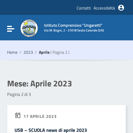
Vai ai contenuti
Vai al menu di navigazione
Contatti
Accessibilità
Vai al footer
Istituto Comprensivo "Ungaretti"
Attiva / disattiva la navigazione
Via M. Bogni, 2 - 21018 Sesto Calende (VA)
Home
/
2023
/
Aprile
( Pagina 2 )
Mese:
Aprile 2023
Pagina 2 di 3
17 APRILE 2023
USB – SCUOLA news di aprile 2023