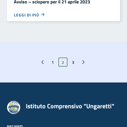
Avviso – sciopero per il 21 aprile 2023
LEGGI DI PIÙ
Pagina precedente
1
2
Pagina successiva
3
Istituto Comprensivo "Ungaretti"
RECAPITI