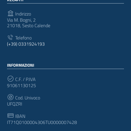
Indirizzo
Via M. Bogni, 2
21018, Sesto Calende
Telefono
(+39) 0331924193
INFORMAZIONI
C.F. / P.IVA
91061130125
Cod. Univoco
UFQZRI
IBAN
IT71Q0100004306TU0000007428