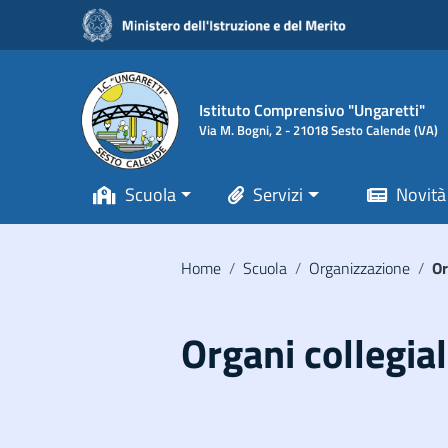
Vai ai contenuti
Vai al menu di navigazione
Vai al footer
Istituto Comprensivo "Ungaretti"
Via M. Bogni, 2 - 21018 Sesto Calende (VA)
Scuola
Servizi
Novità
Home
/
Scuola
/
Organizzazione
/
Or
Organi collegial