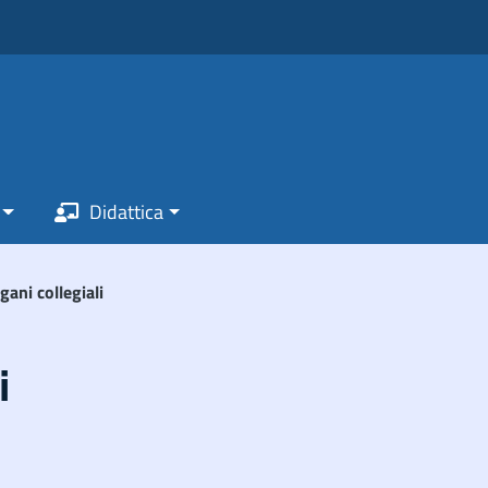
Didattica
gani collegiali
i