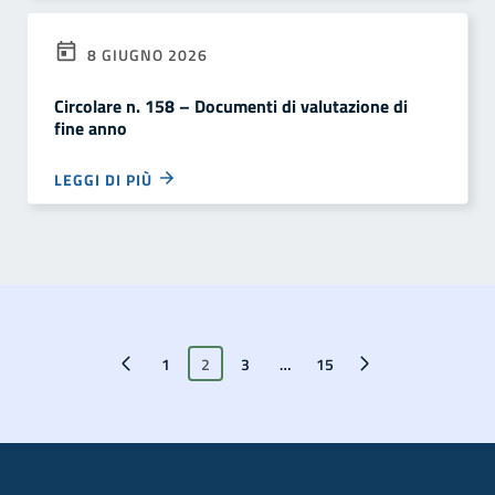
8 GIUGNO 2026
Circolare n. 158 – Documenti di valutazione di
fine anno
LEGGI DI PIÙ
Pagina precedente
1
2
3
…
Pagina successiva
15