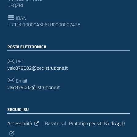
UFQZRI
IBAN
IT71Q0100004306TU0000007428
POSTA ELETTRONICA
PEC
vaic879002@pec.istruzione.it
Email
vaic879002@istruzione.it
SEGUICI SU
Sezione Link Utili
Accessibilità
| Basato sul
Prototipo per siti PA di AgID