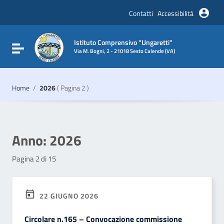
Vai ai contenuti
Vai al menu di navigazione
Contatti
Accessibilità
Vai al footer
Istituto Comprensivo "Ungaretti"
Attiva / disattiva la navigazione
Via M. Bogni, 2 - 21018 Sesto Calende (VA)
Home
/
2026
( Pagina 2 )
Anno:
2026
Pagina 2 di 15
22 GIUGNO 2026
Circolare n.165 – Convocazione commissione