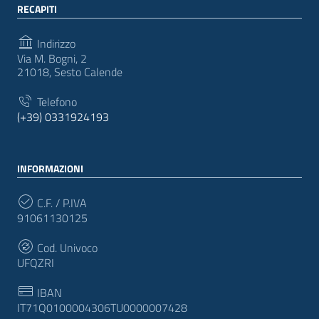
RECAPITI
Indirizzo
Via M. Bogni, 2
21018, Sesto Calende
Telefono
(+39) 0331924193
INFORMAZIONI
C.F. / P.IVA
91061130125
Cod. Univoco
UFQZRI
IBAN
IT71Q0100004306TU0000007428