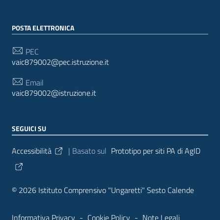
POSTA ELETTRONICA
PEC
vaic879002@pec.istruzione.it
Email
vaic879002@istruzione.it
SEGUICI SU
Sezione Link Utili
Accessibilità
| Basato sul
Prototipo per siti PA di AgID
© 2026 Istituto Comprensivo "Ungaretti" Sesto Calende
Informativa Privacy
-
Cookie Policy
-
Note Legali