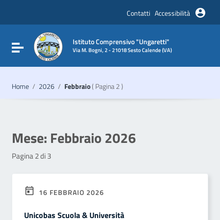
Vai ai contenuti
Vai al menu di navigazione
Contatti
Accessibilità
Vai al footer
Istituto Comprensivo "Ungaretti"
Attiva / disattiva la navigazione
Via M. Bogni, 2 - 21018 Sesto Calende (VA)
Home
/
2026
/
Febbraio
( Pagina 2 )
Mese:
Febbraio 2026
Pagina 2 di 3
16 FEBBRAIO 2026
Unicobas Scuola & Università