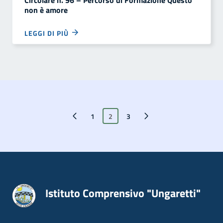
Circolare n. 96 – Percorso di Formazione Questo
non è amore
LEGGI DI PIÙ
Pagina precedente
1
2
Pagina successiva
3
Istituto Comprensivo "Ungaretti"