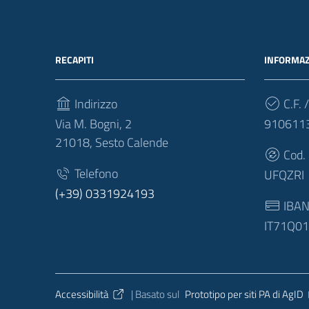
RECAPITI
INFORMAZ
Indirizzo
C.F. /
Via M. Bogni, 2
910611
21018, Sesto Calende
Cod.
Telefono
UFQZRI
(+39) 0331924193
IBA
IT71Q0
Sezione Link Utili
Accessibilità
| Basato sul
Prototipo per siti PA di AgID