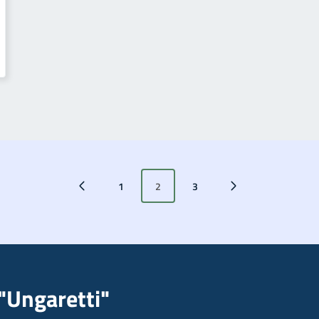
1
2
3
Pagina precedente
Pagina successiva
"Ungaretti"