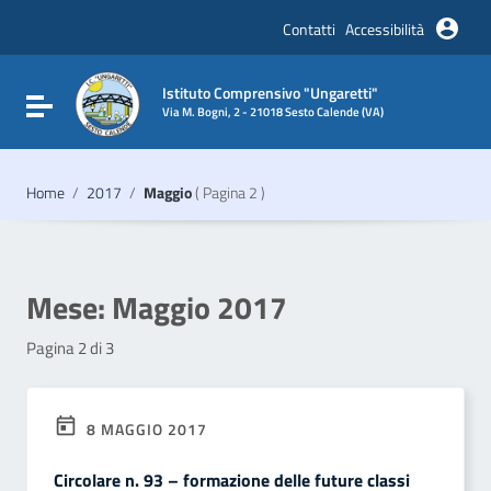
Vai ai contenuti
Vai al menu di navigazione
Contatti
Accessibilità
Vai al footer
Istituto Comprensivo "Ungaretti"
Attiva / disattiva la navigazione
Via M. Bogni, 2 - 21018 Sesto Calende (VA)
Home
/
2017
/
Maggio
( Pagina 2 )
Mese:
Maggio 2017
Pagina 2 di 3
8 MAGGIO 2017
Circolare n. 93 – formazione delle future classi