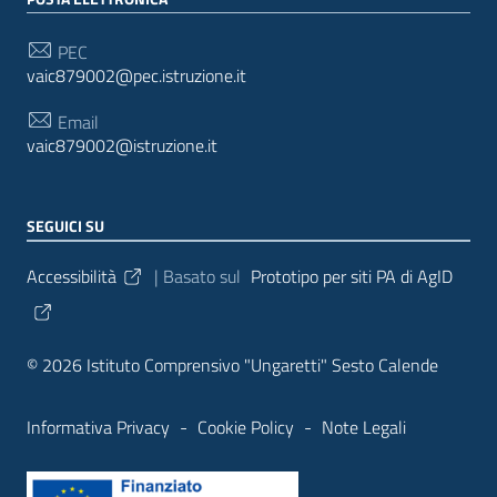
PEC
vaic879002@pec.istruzione.it
Email
vaic879002@istruzione.it
SEGUICI SU
Sezione Link Utili
Accessibilità
| Basato sul
Prototipo per siti PA di AgID
© 2026 Istituto Comprensivo "Ungaretti" Sesto Calende
Informativa Privacy
-
Cookie Policy
-
Note Legali