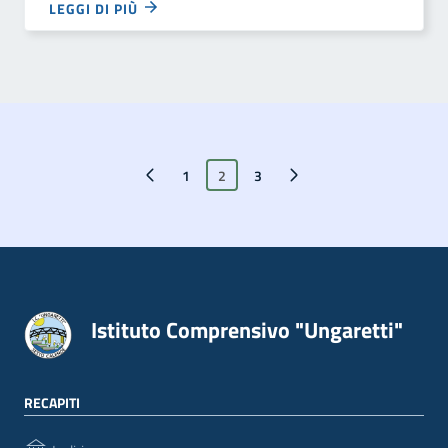
LEGGI DI PIÙ
Pagina precedente
1
2
Pagina successiva
3
Istituto Comprensivo "Ungaretti"
RECAPITI