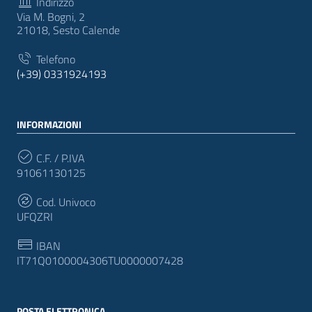
Indirizzo
Via M. Bogni, 2
21018, Sesto Calende
Telefono
(+39) 0331924193
INFORMAZIONI
C.F. / P.IVA
91061130125
Cod. Univoco
UFQZRI
IBAN
IT71Q0100004306TU0000007428
POSTA ELETTRONICA