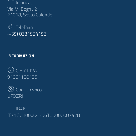
Indirizzo
Via M. Bogni, 2
21018, Sesto Calende
Telefono
(+39) 0331924193
INFORMAZIONI
C.F. / P.IVA
91061130125
Cod. Univoco
UFQZRI
IBAN
IT71Q0100004306TU0000007428