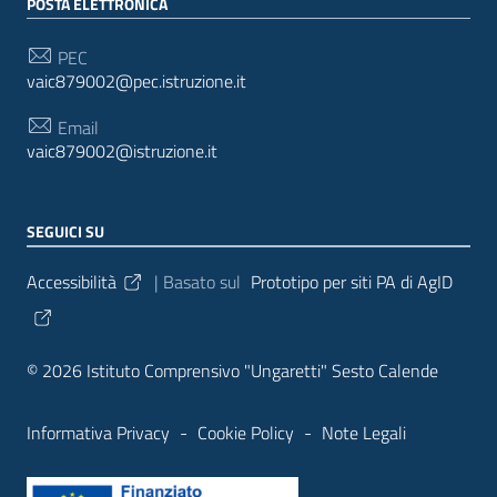
POSTA ELETTRONICA
PEC
vaic879002@pec.istruzione.it
Email
vaic879002@istruzione.it
SEGUICI SU
Sezione Link Utili
Accessibilità
| Basato sul
Prototipo per siti PA di AgID
© 2026 Istituto Comprensivo "Ungaretti" Sesto Calende
Informativa Privacy
-
Cookie Policy
-
Note Legali