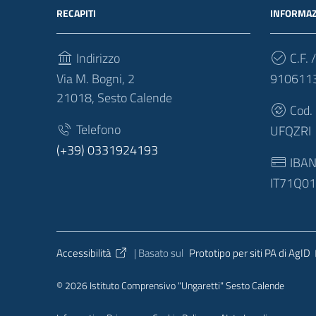
RECAPITI
INFORMAZ
Indirizzo
C.F. /
Via M. Bogni, 2
910611
21018, Sesto Calende
Cod.
Telefono
UFQZRI
(+39) 0331924193
IBA
IT71Q0
Sezione Link Utili
Accessibilità
| Basato sul
Prototipo per siti PA di AgID
© 2026 Istituto Comprensivo "Ungaretti" Sesto Calende