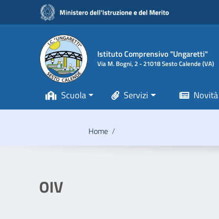
Vai ai contenuti
Vai al menu di navigazione
Vai al footer
Istituto Comprensivo "Ungaretti"
Via M. Bogni, 2 - 21018 Sesto Calende (VA)
Scuola
Servizi
Novità
Home
/
OIV