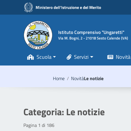
Vai ai contenuti
Vai al menu di navigazione
Vai al footer
Istituto Comprensivo "Ungaretti"
Via M. Bogni, 2 - 21018 Sesto Calende (VA)
Scuola
Servizi
Novità
Home
/
Novità
Le notizie
Categoria:
Le notizie
Pagina 1 di 186