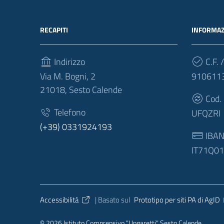
RECAPITI
INFORMAZ
Indirizzo
C.F. /
Via M. Bogni, 2
910611
21018, Sesto Calende
Cod.
Telefono
UFQZRI
(+39) 0331924193
IBA
IT71Q0
Sezione Link Utili
Accessibilità
| Basato sul
Prototipo per siti PA di AgID
© 2026 Istituto Comprensivo "Ungaretti" Sesto Calende