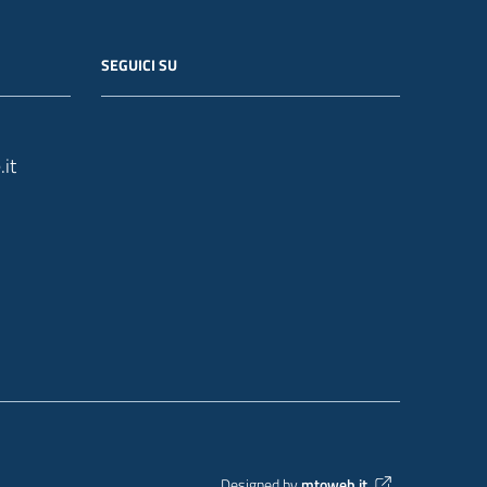
SEGUICI SU
it
Designed by
mtoweb.it